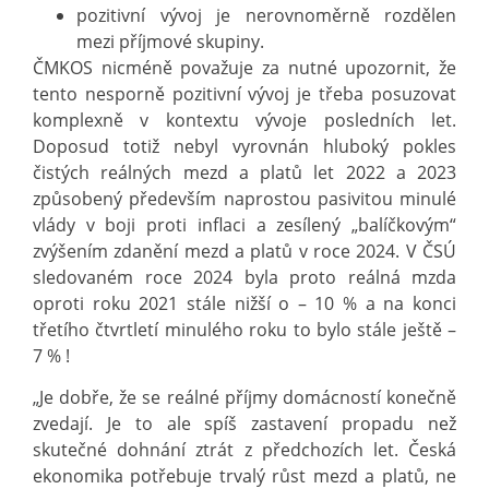
pozitivní vývoj je nerovnoměrně rozdělen
mezi příjmové skupiny.
ČMKOS nicméně považuje za nutné upozornit, že
tento nesporně pozitivní vývoj je třeba posuzovat
komplexně v kontextu vývoje posledních let.
Doposud totiž nebyl vyrovnán hluboký pokles
čistých reálných mezd a platů let 2022 a 2023
způsobený především naprostou pasivitou minulé
vlády v boji proti inflaci a zesílený „balíčkovým“
zvýšením zdanění mezd a platů v roce 2024. V ČSÚ
sledovaném roce 2024 byla proto reálná mzda
oproti roku 2021 stále nižší o – 10 % a na konci
třetího čtvrtletí minulého roku to bylo stále ještě –
7 % !
„Je dobře, že se reálné příjmy domácností konečně
zvedají. Je to ale spíš zastavení propadu než
skutečné dohnání ztrát z předchozích let. Česká
ekonomika potřebuje trvalý růst mezd a platů, ne