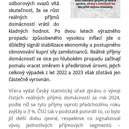
odborových svazů vítá
skutečnost, že se růst
reálných příjmů
domácností vrátil do
kladných hodnot. Po dvou letech výrazného
propadu způsobeného vysokou inflací jde o
důležitý signál stabilizace ekonomiky a postupného
obnovování kupní síly zaměstnanců. Reálné příjmy
domácností se sice po hlubokém propadu začínají
pomalu vracet směrem k předkrizové úrovni, jejich
celkový výpadek z let 2022 a 2023 však zůstává jen
částečně vyrovnán.
Včera vydal Český statistický úřad zprávu o vývoji
čistých reálných příjmů domácností za rok 2024,
podle níž se tyto příjmy oproti předchozímu roku
zvýšily o 3 %. ČSÚ tak v podstatě potvrdil to, co bylo
již delší dobu zjevné, respektive co signalizoval
vývoj jednotlivých příjmových segmentů –