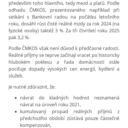
především toho hlavního, tedy mezd a platů. Podle
odhadu ČMKOS, prezentovaného například při
setkání s Bankovní radou na počátku letošního
roku, dosáhl růst čisté reálné mzdy za rok 2024 (na
fyzické osoby) taktéž 3 %. Za tři čtvrtletí roku 2025
pak 3,2 %.
Podle ČMKOS však není důvod k předčasné radosti.
Reálné příjmy se teprve začínají vracet po historicky
hlubokém poklesu a řada domácností stále
pociťuje dopady vysokých cen energií, bydlení a
služeb.
Je nutné zdůraznit, že:
návrat do kladných hodnot neznamená
návrat na úroveň roku 2021,
kumulovaný propad reálných příjmů z
předchozího období zůstává pouze částečně
kompenzován,