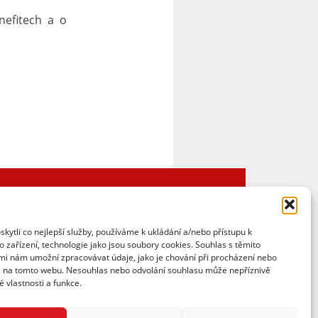
nefitech a o
Jsme členy
ytli co nejlepší služby, používáme k ukládání a/nebo přístupu k
 zařízení, technologie jako jsou soubory cookies. Souhlas s těmito
mi nám umožní zpracovávat údaje, jako je chování při procházení nebo
D na tomto webu. Nesouhlas nebo odvolání souhlasu může nepříznivě
té vlastnosti a funkce.