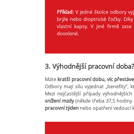
Příklad:
V jedné školce odbory vy
brýle nebo dioptrické čočky. Dík
vlastní kapsy. V jiné firmě zase
dovolené.
3. Výhodnější pracovní doba
Máte
kratší pracovní dobu, víc přestáve
Odbory mají sílu vyjednat „benefity“, k
Mezi nejčastější případy výhodnějšíc
snížení mzdy
(někde třeba 37,5 hodiny
pracovní týden
nebo opatření vedoucí 