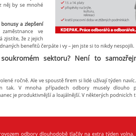
ez něj by se mnohé
 bonusy a zlepšení
zaměstnance ve
zjistíte, že z jejich
dnaných benefitů čerpáte i vy – jen jste si to nikdy nespojili.
 soukromém sektoru? Není to samozřejm
lené ročně. Ale ve spoustě firem si lidé užívají týden navíc
en tak. V mnoha případech odbory musely dlouho p
ec je produktivnější a loajálnější. V některých podnicích t
ovozem odbory dlouhodobě tlačily na extra týden volna.