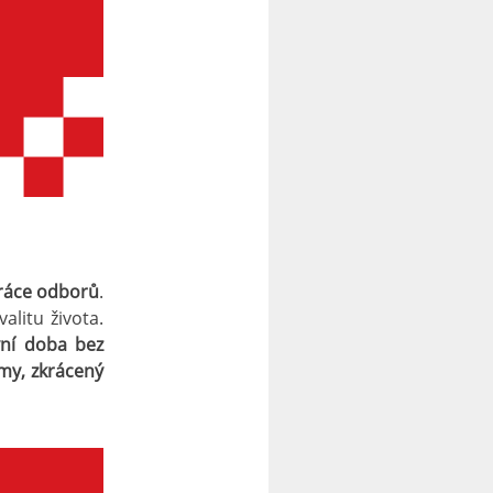
ráce odborů
.
alitu života.
vní doba bez
imy, zkrácený