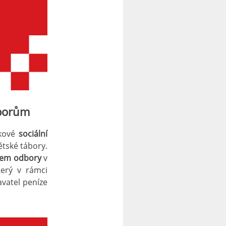
dborům
ikové
sociální
ětské tábory.
elem odbory
v
terý v rámci
avatel peníze