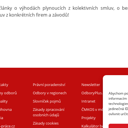
lánky o výhodách plynoucích z kolektivních smluv, o be
uv z konkrétních firem a závodů!
takty
Právní poradenství
Newsletter
iny odborů
Odbory v regionech
OdboryPlus.cz
Abychom posk
informacím o
ality
Slovníček pojmů
Intranet
technologie
jedinečná I
nihovna
Zásady zpracování
ČMKOS v médiích
ovlivnit urči
osobních údajů
ia
Projekty
Zásady cookies
-práce.cz
Kalkulátor benefitů