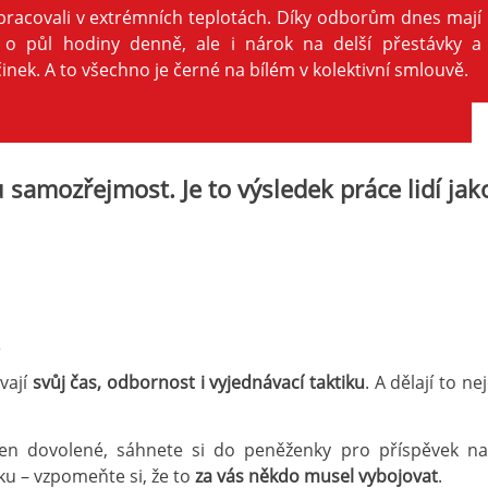
racovali v extrémních teplotách. Díky odborům dnes mají
o půl hodiny denně, ale i nárok na delší přestávky a
nek. A to všechno je černé na bílém v kolektivní smlouvě.
samozřejmost. Je to výsledek práce lidí jako
vají
svůj čas, odbornost i vyjednávací taktiku
. A dělají to n
týden dovolené, sáhnete si do peněženky pro příspěvek 
ku – vzpomeňte si, že to
za vás někdo musel vybojovat
.