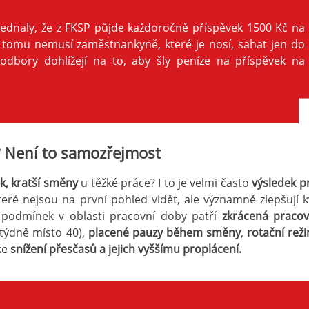
jednaly, že z FKSP půjde každoročně příspěvek 1500 Kč na
y tomu nemusí zaměstnankyně, které je nosí, sahat jen do
 odbory dohlížejí na to, aby šly peníze na příspěvek na
? Není to samozřejmost
k, kratší směny
u těžké práce? I to je velmi často
výsledek p
teré nejsou na první pohled vidět, ale významně zlepšují kv
h podmínek v oblasti pracovní doby patří
zkrácená praco
 týdně místo 40),
placené pauzy během směny
,
rotační rež
ke
snížení přesčasů a jejich vyššímu proplácení.