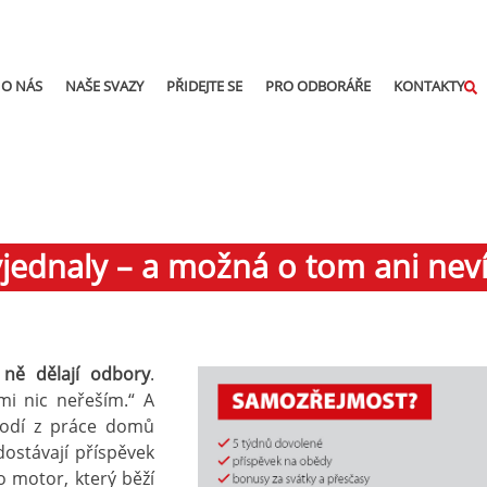
O NÁS
NAŠE SVAZY
PŘIDEJTE SE
PRO ODBORÁŘE
KONTAKTY
jednaly – a možná o tom ani neví
ně dělají odbory
.
mi nic neřeším.“ A
odí z práce domů
dostávají příspěvek
o motor, který běží