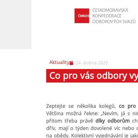
Aktuality
24. dubna 2025
Co pro vás odbory vy
Zeptejte se několika kolegů,
co pro 
Většina možná řekne: „Nevím, já s ni
přitom třeba právě
díky odborům
ch
dřív, mají o týden dovolené víc nebo 
na obědy. Kolektivní vyjednávání je jak