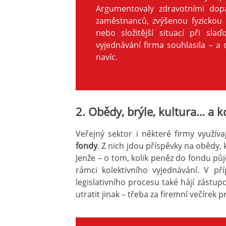
Argumentovaly zdravotními dop
zaměstnanců, zvýšenou fyzickou i
nebo složitější situací při sl
vyjednávání firma souhlasila – a
navíc.
2. Obědy, brýle, kultura… a 
Veřejný sektor i některé firmy využíva
fondy
. Z nich jdou příspěvky na obědy, k
Jenže – o tom, kolik peněz do fondu půjd
rámci kolektivního vyjednávání. V p
legislativního procesu také hájí zástu
utratit jinak – třeba za firemní večírek