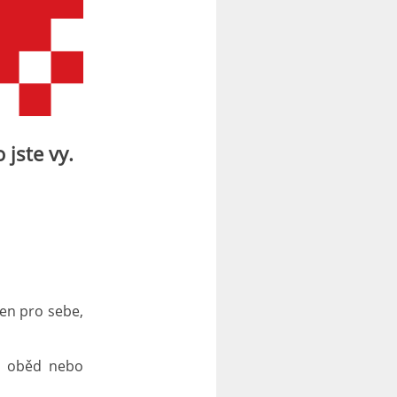
 jste vy.
ejen pro sebe,
na oběd nebo