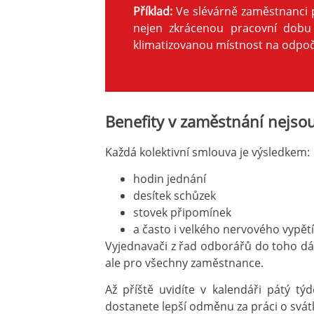
Příklad:
Ve slévárně zaměstnanci p
nejen zkrácenou pracovní dobu 
klimatizovanou místnost na odpoči
Benefity v zaměstnání nejsou 
Každá kolektivní smlouva je výsledkem:
hodin jednání
desítek schůzek
stovek připomínek
a často i velkého nervového vypětí
Vyjednavači z řad odborářů do toho dá
ale pro všechny zaměstnance.
Až příště uvidíte v kalendáři pátý 
dostanete lepší odměnu za práci o svát