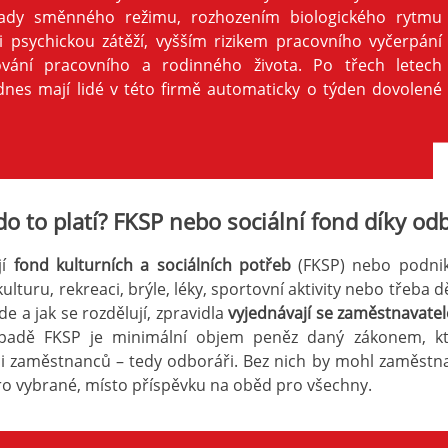
ady směnného režimu, rozhozením biologického rytmu
 psychickou zátěží, vyšším rizikem pracovního vyčerpání
aďování pracovního a rodinného života. Po třech letech
 dnes mají lidé v této firmě automaticky o týden dovolené
kdo to platí? FKSP nebo sociální fond díky o
jí
fond kulturních a sociálních potřeb
(FKSP) nebo podn
ulturu, rekreaci, brýle, léky, sportovní aktivity nebo třeba d
e a jak se rozdělují, zpravidla
vyjednávají se zaměstnavat
řípadě FKSP je minimální objem peněz daný zákonem, k
pci zaměstnanců – tedy odboráři. Bez nich by mohl zaměstn
 pro vybrané, místo příspěvku na oběd pro všechny.