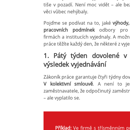
tiše v pozadí. Není moc vidět – ale b
věci vůbec nehýbaly.
Pojďme se podívat na to, jaké
výhody,
pracovních podmínek
odbory pro 
firmách a institucích vyjednaly. A možná 
práce těžíte každý den, že některé z vyje
1. Pátý týden dovolené v
výsledek vyjednávání
Zákoník práce garantuje čtyři týdny dovo
V kolektivní smlouvě
. A není to j
zaměstnavatele, že odpočinutý zaměstnan
– ale vyplatilo se.
Příklad:
Ve firmě s třísměnným pr