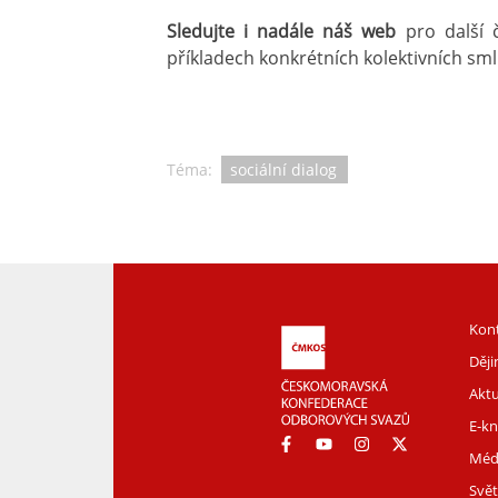
Sledujte i nadále náš web
pro další č
příkladech konkrétních kolektivních sml
Téma:
sociální dialog
Kon
Děj
Aktu
E-k
Méd
Svět