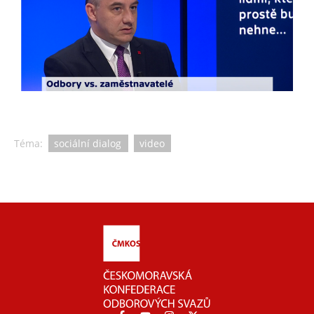
Téma:
sociální dialog
video