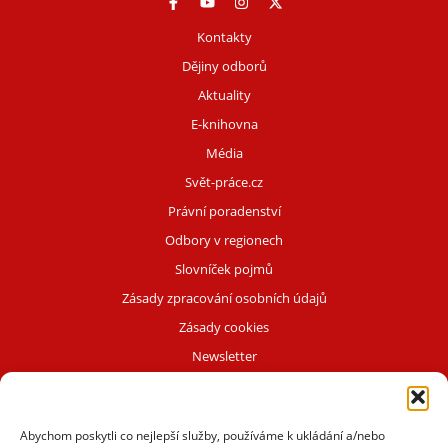
Kontakty
Dějiny odborů
Aktuality
E-knihovna
Média
Svět-práce.cz
Právní poradenství
Odbory v regionech
Slovníček pojmů
Zásady zpracování osobních údajů
Zásady cookies
Newsletter
OdboryPlus.cz
Intranet
Abychom poskytli co nejlepší služby, používáme k ukládání a/nebo
ČMKOS v médiích